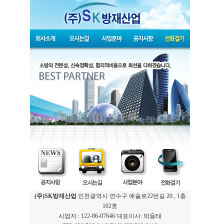
(주)SK방재산업
인천광역시 연수구 예술로22번길 20 , 1층
102호
사업자 : 122-86-07646 대표이사: 박용태