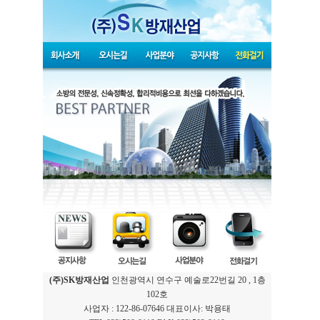
(주)SK방재산업
인천광역시 연수구 예술로22번길 20 , 1층
102호
사업자 : 122-86-07646 대표이사: 박용태