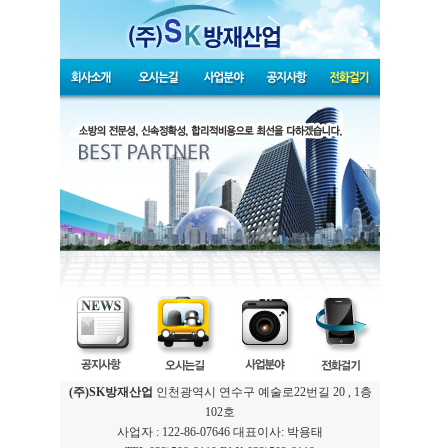
(주)SK방재산업
인천광역시 연수구 예술로22번길 20 , 1층
102호
사업자 : 122-86-07646 대표이사: 박용태