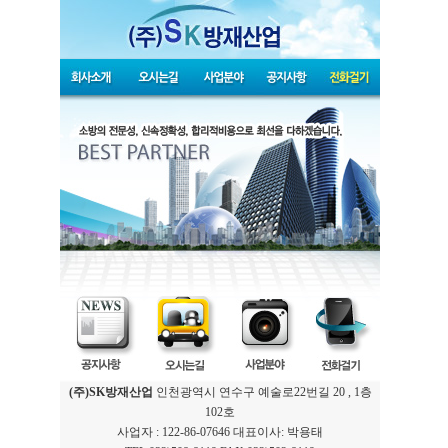
(주)SK방재산업
인천광역시 연수구 예술로22번길 20 , 1층
102호
사업자 : 122-86-07646 대표이사: 박용태