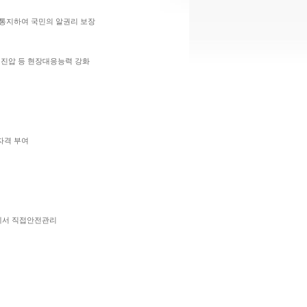
통지하여 국민의 알권리 보장
재진압 등 현장대응능력 강화
자격 부여
앙에서 직접안전관리