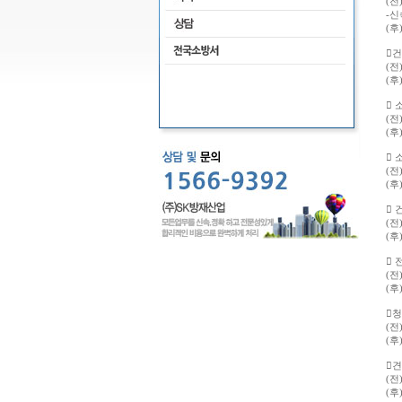
(전
-신
(
󰊲
(
(
󰊳
(
(후
󰊴
(
(
󰊵
(전
(후
󰊶
(
(후

(전
(

(
(