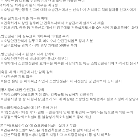
)ㅇ비상구 등 소방법 위반행위에 대해 포상금 지급만 규정
속처리 및 처리결과 통지 의무는 미규정.
후)ㅇ소방법 위반행위 신고에 대해 소방관서에서는 신속하게 처리하고 처리결과를 신고자에게 
건축물 설계도서 제출 의무화 확대
전)ㅇ건축허가 대상인 경우에만 건축부서에서 소방관서에 설계도서 제출
후)ㅇ용도변경, 증축 등 건축신고 대상인 경우에도 건축설계도서를 소방서에 제출토록하여 화
 소방안전관리자 실무교육 미이수자 과태료 부과
전)ㅇ소방안전관리자 실무교육 미이수시 안전관리업무 정지 처분
)ㅇ실무교육을 받지 아니한 경우 과태료 50만원 부과
 소방안전관리자 시험 응시자격 합리화
전)ㅇ소방안전관련 석·박사에게만 응시자격부여
후)ㅇ대학에서 소방안전관련 교과목을 이수한 사람에게도 특급 소방안전관리자 자격시험 응시
 건축물 내 화기취급에 대한 감독 강화
)ㅇ사전승인 제도 없음
)ㅇ용접·용단 등 화기취급 작업시 소방안전관리자 사전승인 및 감독하에 공사 실시
 전통시장에 대한 안전관리 강화
전)ㅇ특정소방대상물로만 지정 일반 건축물도 동일하게 안전관리
)ㅇ전통시장 중 중·대형시장(점포가 500개 이상)은 소방안전 특별관리시설로 지정하여 중
청정소화약제소화설비에 대한 용어 개선
)ㅇ‘청정소화약제설비’가 일반 국민들에게 인체 및 환경에 무해하다는 뜻으로 해석될 우려
후)ㅇ청정소화약제소화설비를 불활성기체소화설비로 용어 개선
견본주택(모델하우스)에 스프링클러설비 설치 의무화
전)ㅇ견본주택(모델하우스)은 가설건축물로 소방시설 설치 대상 제외
후)ㅇ견본주택을 특정소방대상물로 지정하고 스프링클러설비 등 설치 의무화