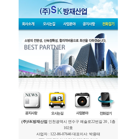
(주)SK방재산업
인천광역시 연수구 예술로22번길 20 , 1층
102호
사업자 : 122-86-07646 대표이사: 박용태